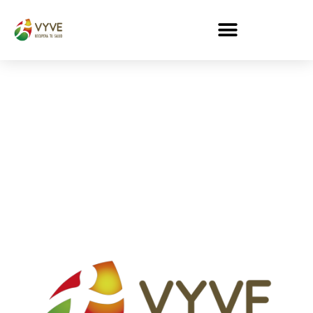
Bienvenido al Aula on-
line de