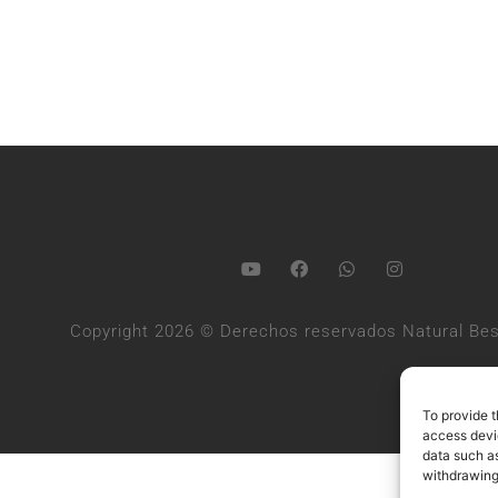
Copyright 2026 © Derechos reservados Natural Bes
To provide t
access devic
data such as
withdrawing