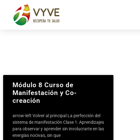
Módulo 8 Curso de
Manifestación y Co-
creación
arrow-left Volver al principal La perfección del
sistema de manifestación Clase 1: Aprendizajes
para observar y aprender sin involucrarte en las
energías nocivas, sin que